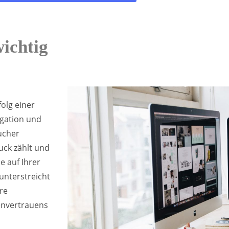
ichtig
olg einer
igation und
ucher
uck zählt und
e auf Ihrer
unterstreicht
re
denvertrauens