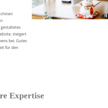
schinen
in
 gestaltetes
bsite, steigert
ens bei. Gutes
it für den
re Expertise