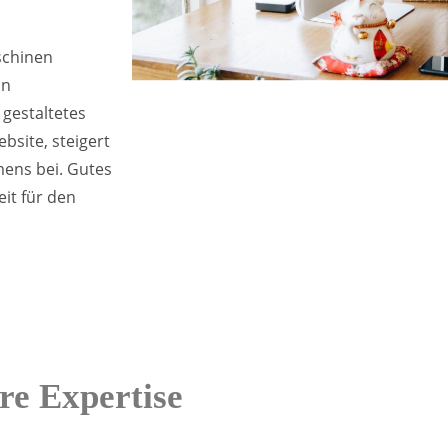
schinen
in
 gestaltetes
bsite, steigert
ens bei. Gutes
it für den
re Expertise