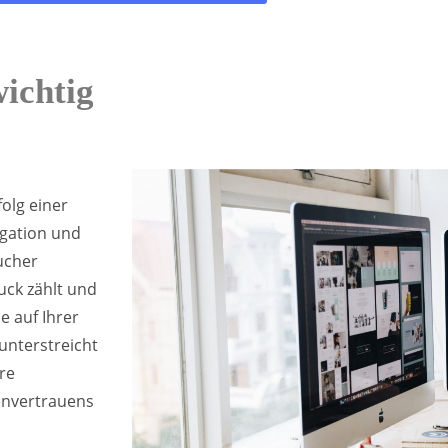
ichtig
olg einer
igation und
ucher
uck zählt und
e auf Ihrer
unterstreicht
re
denvertrauens