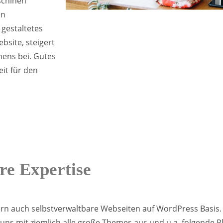
schinen
in
 gestaltetes
bsite, steigert
ens bei. Gutes
it für den
re Expertise
ern auch selbstverwaltbare Webseiten auf WordPress Basis.
 uns mit ziemlich alle große Themes aus und u.a. folgende P