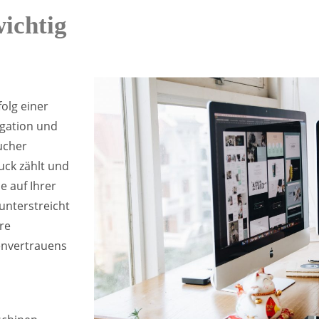
ichtig
olg einer
igation und
ucher
uck zählt und
e auf Ihrer
unterstreicht
re
denvertrauens