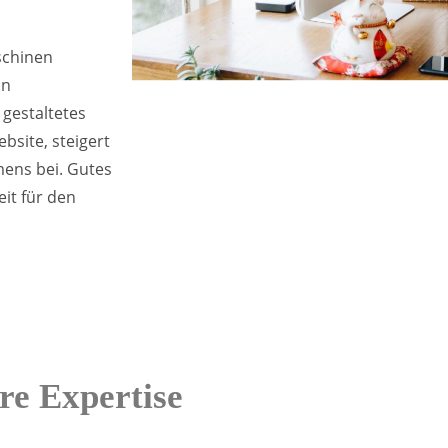
schinen
in
 gestaltetes
bsite, steigert
ens bei. Gutes
it für den
re Expertise