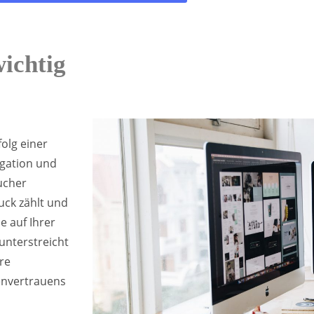
ichtig
olg einer
igation und
ucher
uck zählt und
e auf Ihrer
unterstreicht
re
denvertrauens