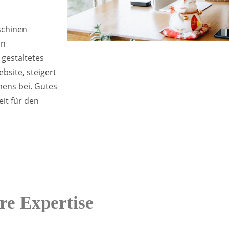
schinen
in
 gestaltetes
bsite, steigert
ens bei. Gutes
it für den
re Expertise