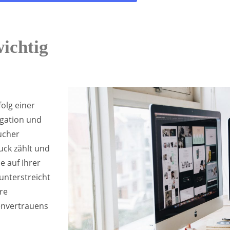
ichtig
olg einer
igation und
ucher
uck zählt und
e auf Ihrer
unterstreicht
re
denvertrauens