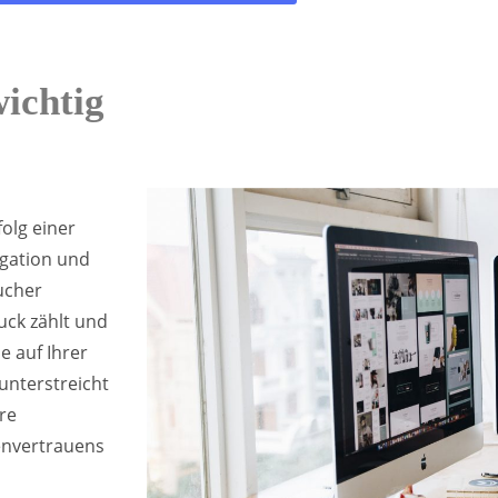
ichtig
olg einer
igation und
ucher
uck zählt und
e auf Ihrer
unterstreicht
re
denvertrauens