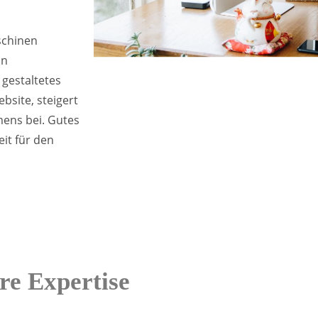
schinen
in
 gestaltetes
bsite, steigert
ens bei. Gutes
it für den
re Expertise