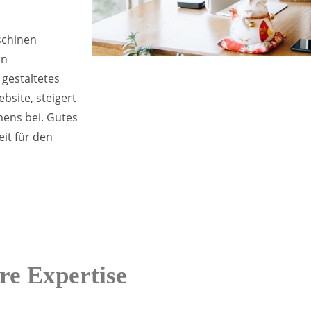
schinen
in
 gestaltetes
bsite, steigert
ens bei. Gutes
it für den
re Expertise