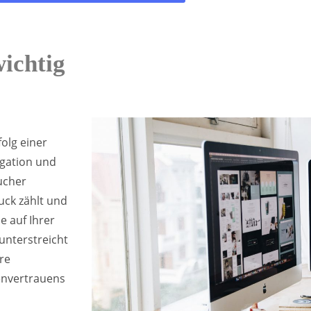
ichtig
olg einer
igation und
ucher
uck zählt und
e auf Ihrer
unterstreicht
re
denvertrauens